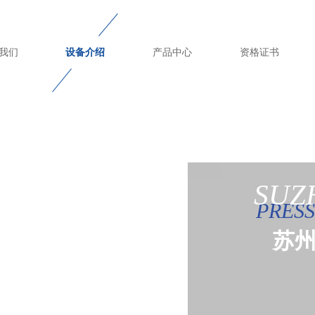
我们
设备介绍
产品中心
资格证书
SUZ
PRESS
苏